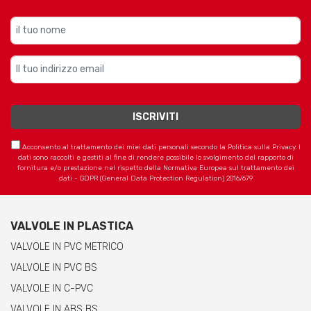
Acconsento al trattamento dei miei dati personali secondo la Politica sulla Privacy. I
dati sono raccolti e gestiti al fine di rendere possibile lo svolgimento del rapporto di
fornitura e/o prestazione nel rispetto della Normativa Europea sul trattamento dei
dati - GDPR (General Data Protection Regulation) 2016/679
VALVOLE IN PLASTICA
VALVOLE IN PVC METRICO
VALVOLE IN PVC BS
VALVOLE IN C-PVC
VALVOLE IN ABS BS