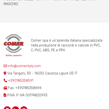
MASCHIO
Comer spa è un'azienda italiana specializzata
nella produzione di raccordi e valvole in PVC,
C-PVC, ABS, PE e PPH.
info@comeritaly.com
Via Tangoni, 30 - 16030 Casarza Ligure GE IT
+390185358591
Fax: +390185358696
P.IVA: P. IVA 00174820993