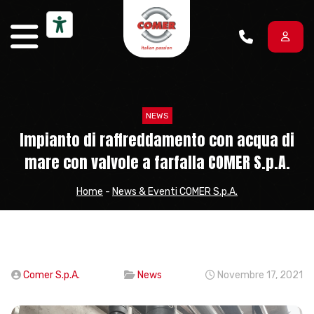
Vai al contenuto
NEWS
Impianto di raffreddamento con acqua di
mare con valvole a farfalla COMER S.p.A.
Home
-
News & Eventi COMER S.p.A.
Comer S.p.A.
News
Novembre 17, 2021