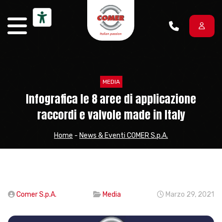
Vai al contenuto
MEDIA
Infografica le 8 aree di applicazione
raccordi e valvole made in Italy
Home
-
News & Eventi COMER S.p.A.
Comer S.p.A.
Media
Marzo 29, 2021