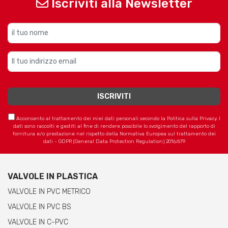
Iscriviti alla Newsletter
Acconsento al trattamento dei miei dati personali secondo la Politica sulla Privacy. I
dati sono raccolti e gestiti al fine di rendere possibile lo svolgimento del rapporto di
fornitura e/o prestazione nel rispetto della Normativa Europea sul trattamento dei
dati - GDPR (General Data Protection Regulation) 2016/679
VALVOLE IN PLASTICA
VALVOLE IN PVC METRICO
VALVOLE IN PVC BS
VALVOLE IN C-PVC