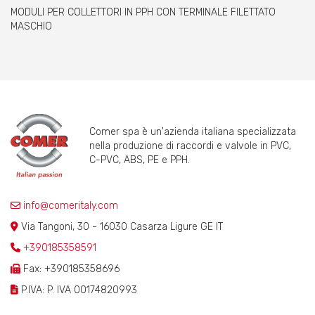
MODULI PER COLLETTORI IN PPH CON TERMINALE FILETTATO
MASCHIO
Comer spa è un'azienda italiana specializzata
nella produzione di raccordi e valvole in PVC,
C-PVC, ABS, PE e PPH.
info@comeritaly.com
Via Tangoni, 30 - 16030 Casarza Ligure GE IT
+390185358591
Fax: +390185358696
P.IVA: P. IVA 00174820993