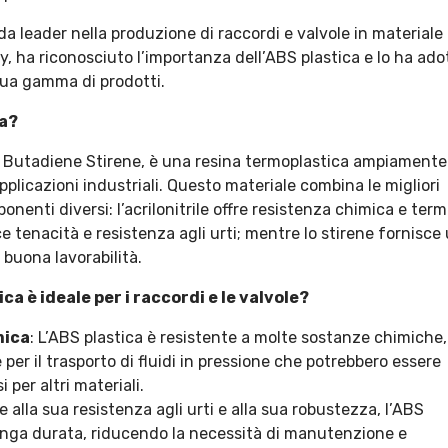
a leader nella produzione di raccordi e valvole in materiale
ly, ha riconosciuto l’importanza dell’ABS plastica e lo ha ado
sua gamma di prodotti.
ca?
ile Butadiene Stirene, è una resina termoplastica ampiamente
applicazioni industriali. Questo materiale combina le migliori
onenti diversi: l’acrilonitrile offre resistenza chimica e termi
 tenacità e resistenza agli urti; mentre lo stirene fornisce
 buona lavorabilità.
ca è ideale per i raccordi e le valvole?
mica
: L’ABS plastica è resistente a molte sostanze chimiche,
per il trasporto di fluidi in pressione che potrebbero essere
 per altri materiali.
ie alla sua resistenza agli urti e alla sua robustezza, l’ABS
nga durata, riducendo la necessità di manutenzione e