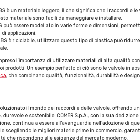
ABS è un materiale leggero, il che significa che i raccordi e le
sto materiale sono facili da maneggiare e installare.
BS può essere modellato in varie forme e dimensioni, permet
i applicazioni.
’ABS è riciclabile, utilizzare questo tipo di plastica può ridurre
ale.
reso l’importanza di utilizzare materiali di alta qualità co
uoi prodotti. Un esempio perfetto di ciò sono le valvole in ab
ica
, che combinano qualità, funzionalità, durabilità e design
voluzionato il mondo dei raccordi e delle valvole, offrendo u
, durevole e sostenibile. COMER S.p.A., con la sua dedizione 
zione, continua a essere all’avanguardia nell’adozione di qu
le scegliendo le migliori materie prime in commercio, garan
alità che rispondono alle esigenze del mercato moderno.