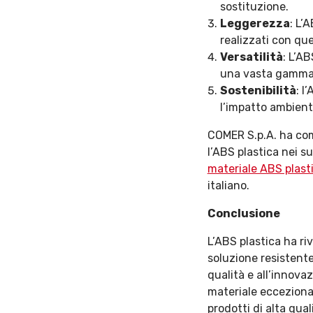
sostituzione.
Leggerezza
: L’
realizzati con que
Versatilità
: L’A
una vasta gamma d
Sostenibilità
: l
l’impatto ambient
COMER S.p.A. ha comp
l’ABS plastica nei s
materiale ABS plast
italiano.
Conclusione
L’ABS plastica ha ri
soluzione resistente
qualità e all’innova
materiale ecceziona
prodotti di alta qu