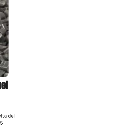
nel
elta del
BS