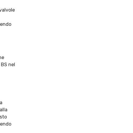
 valvole
tendo
me
s BS nel
na
alla
esto
tendo