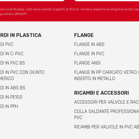
 sulla Privacy. I dati sono raccolti e gestiti al fine di rendere possibile lo svolgimento del r
gulation) 2016/679
RDI IN PLASTICA
FLANGE
DI PVC
FLANGE IN ABS
I IN C-PVC
FLANGE IN PVC
I IN PVC BS
FLANGE ANSI
I IN PVC CON GIUNTO
FLANGE IN PP CARICATO VETRO
MERICO
INSERTO IN METALLO
I IN ABS BS
RICAMBI E ACCESSORI
I IN PE100
ACCESSORI PER VALVOLE E RA
I IN PPH
COLLA SALDANTE PROFESSIONA
PVC
RICAMBI PER VALVOLE IN PVC A