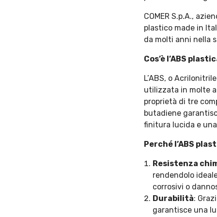
COMER S.p.A., aziend
plastico made in Ita
da molti anni nella 
Cos’è l’ABS plasti
L’ABS, o Acrilonitr
utilizzata in molte 
proprietà di tre comp
butadiene garantisce
finitura lucida e una
Perché l’ABS plasti
Resistenza chi
rendendolo ideale 
corrosivi o dannosi
Durabilità
: Graz
garantisce una lu