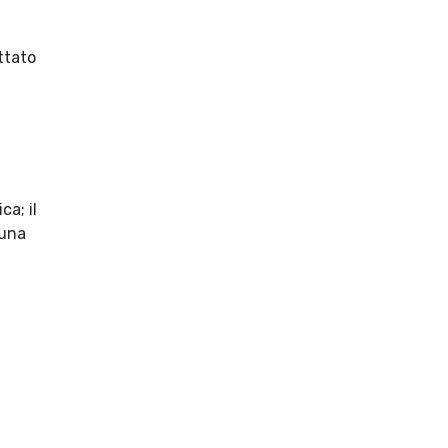
ttato
ca; il
 una