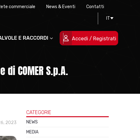
Rete commerciale
News & Eventi
Contatti
Progettazione stampi
Certificazioni di qualità
IT
Le persone
Progetti cofinanziati
VALVOLE E RACCORDI
Accedi / Registrati
le di COMER S.p.A.
CATEGORIE
NEWS
26, 2023
MEDIA