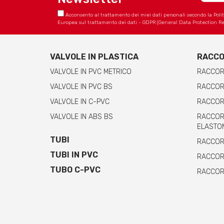
Acconsento al trattamento dei miei dati personali secondo la Politica
Europea sul trattamento dei dati - GDPR (General Data Protection Re
VALVOLE IN PLASTICA
RACCO
VALVOLE IN PVC METRICO
RACCOR
VALVOLE IN PVC BS
RACCORD
VALVOLE IN C-PVC
RACCORD
VALVOLE IN ABS BS
RACCORD
ELASTO
TUBI
RACCORD
TUBI IN PVC
RACCORD
TUBO C-PVC
RACCORD