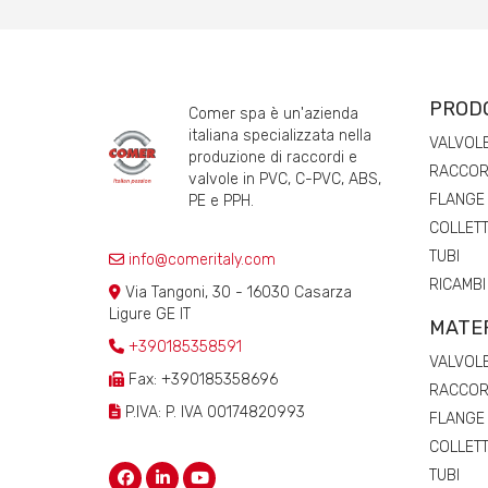
PROD
Comer spa è un'azienda
italiana specializzata nella
VALVOL
produzione di raccordi e
RACCORD
valvole in PVC, C-PVC, ABS,
FLANGE
PE e PPH.
COLLETT
TUBI
info@comeritaly.com
RICAMBI
Via Tangoni, 30 - 16030 Casarza
Ligure GE IT
MATER
+390185358591
VALVOL
Fax: +390185358696
RACCORD
P.IVA: P. IVA 00174820993
FLANGE
COLLETT
TUBI