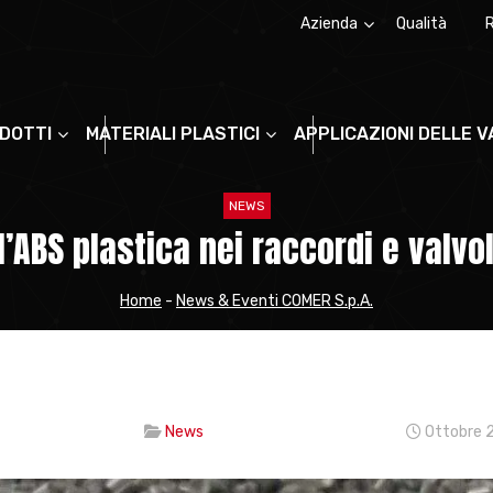
Azienda
Qualità
Chi siamo
La storia
ODOTTI
MATERIALI PLASTICI
APPLICAZIONI DELLE 
NEWS
’ABS plastica nei raccordi e valvo
Home
-
News & Eventi COMER S.p.A.
News
Ottobre 