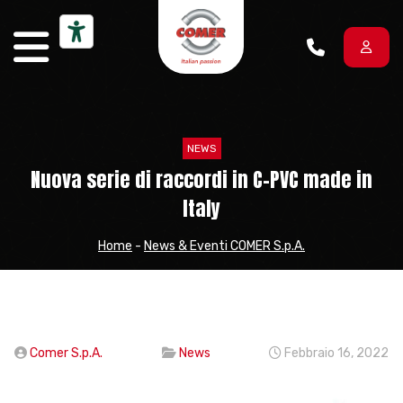
Vai al contenuto
NEWS
Nuova serie di raccordi in C-PVC made in
Italy
Home
-
News & Eventi COMER S.p.A.
Comer S.p.A.
News
Febbraio 16, 2022