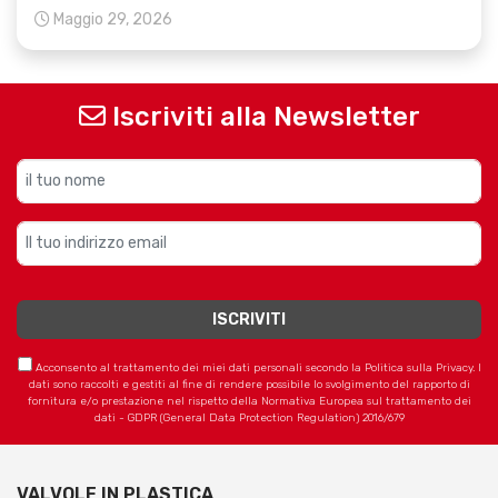
Maggio 29, 2026
Iscriviti alla Newsletter
Acconsento al trattamento dei miei dati personali secondo la Politica sulla Privacy. I
dati sono raccolti e gestiti al fine di rendere possibile lo svolgimento del rapporto di
fornitura e/o prestazione nel rispetto della Normativa Europea sul trattamento dei
dati - GDPR (General Data Protection Regulation) 2016/679
VALVOLE IN PLASTICA