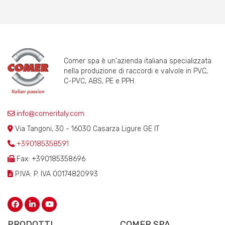
Comer spa è un'azienda italiana specializzata
nella produzione di raccordi e valvole in PVC,
C-PVC, ABS, PE e PPH.
info@comeritaly.com
Via Tangoni, 30 - 16030 Casarza Ligure GE IT
+390185358591
Fax: +390185358696
P.IVA: P. IVA 00174820993
PRODOTTI
COMER SPA