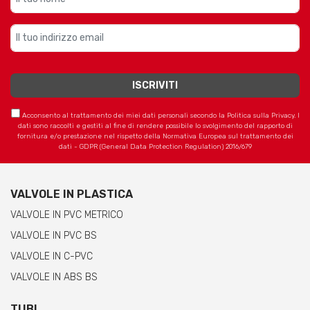
Acconsento al trattamento dei miei dati personali secondo la Politica sulla Privacy. I
dati sono raccolti e gestiti al fine di rendere possibile lo svolgimento del rapporto di
fornitura e/o prestazione nel rispetto della Normativa Europea sul trattamento dei
dati - GDPR (General Data Protection Regulation) 2016/679
VALVOLE IN PLASTICA
VALVOLE IN PVC METRICO
VALVOLE IN PVC BS
VALVOLE IN C-PVC
VALVOLE IN ABS BS
TUBI