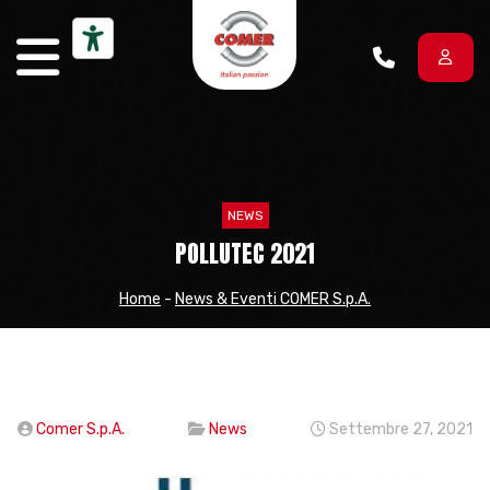
Vai al contenuto
NEWS
POLLUTEC 2021
Home
-
News & Eventi COMER S.p.A.
Comer S.p.A.
News
Settembre 27, 2021