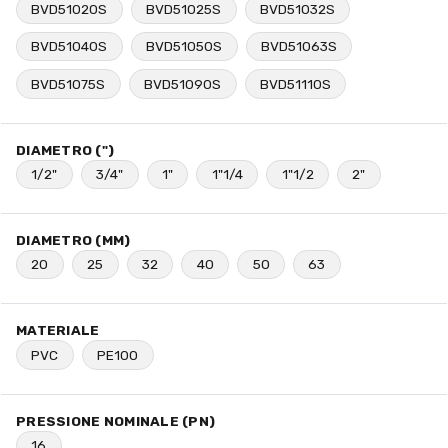
BVD51020S
BVD51025S
BVD51032S
BVD51040S
BVD51050S
BVD51063S
BVD51075S
BVD51090S
BVD51110S
DIAMETRO (")
1/2"
3/4"
1"
1"1/4
1"1/2
2"
DIAMETRO (MM)
20
25
32
40
50
63
MATERIALE
PVC
PE100
PRESSIONE NOMINALE (PN)
16