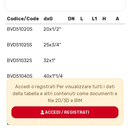
Codice/Code
dxG
DN
L
L1
H
A
BVD51020S
20x1/2"
BVD51025S
25x3/4"
BVD51032S
32x1"
BVD51040S
40x1"1/4
Accedi o registrati Per visualizzare tutti i dati
BVD51050S
50x1"1/2
della tabella e altri contenuti come documenti e
file 2D/3D e BIM
BVD51063S
63x2"
ACCEDI / REGISTRATI
BVD51075S
75x2"1/2