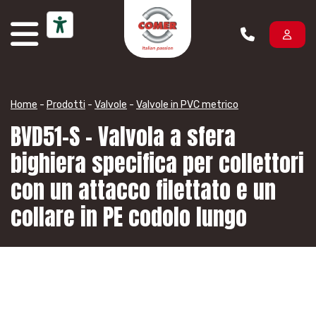
Vai al contenuto
Home
-
Prodotti
-
Valvole
-
Valvole in PVC metrico
BVD51-S – Valvola a sfera
bighiera specifica per collettori
con un attacco filettato e un
collare in PE codolo lungo