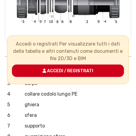
Accedi o registrati Per visualizzare tutti i dati
Pos.
Componenti
N°
Materiale
della tabella e altri contenuti come documenti e
file 2D/3D e BIM
1
maniglia
ACCEDI / REGISTRATI
2
asta
3
corpo
4
collare codolo lungo PE
5
ghiera
6
sfera
7
supporto