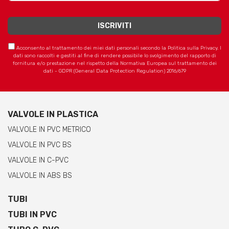
Acconsento al trattamento dei miei dati personali secondo la Politica sulla Privacy. I
dati sono raccolti e gestiti al fine di rendere possibile lo svolgimento del rapporto di
fornitura e/o prestazione nel rispetto della Normativa Europea sul trattamento dei
dati - GDPR (General Data Protection Regulation) 2016/679
VALVOLE IN PLASTICA
VALVOLE IN PVC METRICO
VALVOLE IN PVC BS
VALVOLE IN C-PVC
VALVOLE IN ABS BS
TUBI
TUBI IN PVC