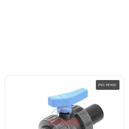
PVC
PE100