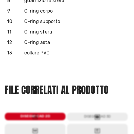
8
guarnizione sfera
9
O-ring corpo
10
O-ring supporto
11
O-ring sfera
12
O-ring asta
13
collare PVC
FILE CORRELATI AL PRODOTTO