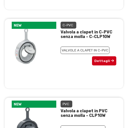
NEW
C-PVC
Valvola a clapet in C-PVC
senza molla – C-CLP10W
VALVOLE A CLAPET IN C-PVC
Dettagli
NEW
PVC
Valvola a clapet in PVC
senza molla – CLP10W