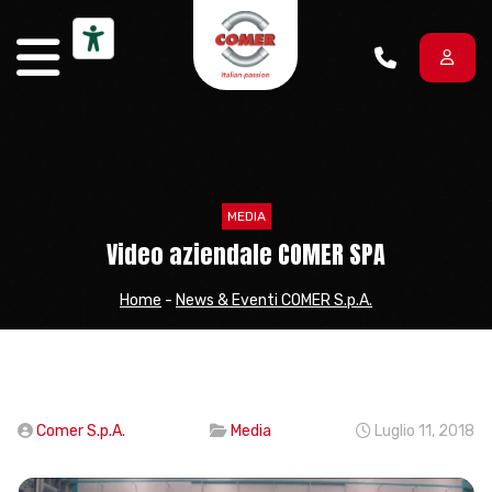
Vai al contenuto
MEDIA
Video aziendale COMER SPA
Home
-
News & Eventi COMER S.p.A.
Comer S.p.A.
Media
Luglio 11, 2018