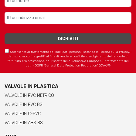
Acconsento al trattamento dei miei dati personali secondo la Politica sulla Privacy. I
dati sono raccolti e gestiti al fine di rendere possibile lo svolgimento del rapporto di
fornitura e/o prestazione nel rispetto della Normativa Europea sul trattamento dei
dati - GDPR (General Data Protection Regulation) 2016/679
VALVOLE IN PLASTICA
VALVOLE IN PVC METRICO
VALVOLE IN PVC BS
VALVOLE IN C-PVC
VALVOLE IN ABS BS