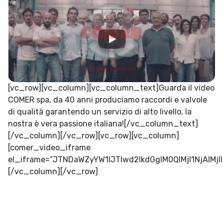
[vc_row][vc_column][vc_column_text]Guarda il video
COMER spa, da 40 anni produciamo raccordi e valvole
di qualità garantendo un servizio di alto livello, la
nostra è vera passione italiana![/vc_column_text]
[/vc_column][/vc_row][vc_row][vc_column]
[comer_video_iframe
el_iframe=”JTNDaWZyYW1lJTIwd2lkdGglM0QlMjI1NjA
[/vc_column][/vc_row]