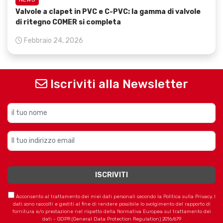
Valvole a clapet in PVC e C-PVC: la gamma di valvole
di ritegno COMER si completa
Febbraio 24, 2026
Iscriviti alla Newsletter
Acconsento al trattamento dei miei dati personali secondo la Politica sulla Privacy. I
dati sono raccolti e gestiti al fine di rendere possibile lo svolgimento del rapporto di
fornitura e/o prestazione nel rispetto della Normativa Europea sul trattamento dei
dati - GDPR (General Data Protection Regulation) 2016/679