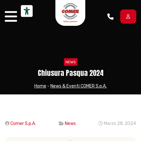
Vai al contenuto
NEWS
Chiusura Pasqua 2024
Home
-
News & Eventi COMER S.p.A.
Comer S.p.A.
News
Marzo 28, 2024