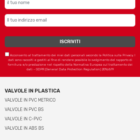
Acconsento al trattamento dei miei dati personali secondo la Politica sulla Privacy. I
dati sono raccolti e gestiti al fine di rendere possibile lo svolgimento del rapporto di
fornitura e/o prestazione nel rispetto della Normativa Europea sul trattamento dei
dati - GDPR (General Data Protection Regulation) 2016/679
VALVOLE IN PLASTICA
VALVOLE IN PVC METRICO
VALVOLE IN PVC BS
VALVOLE IN C-PVC
VALVOLE IN ABS BS