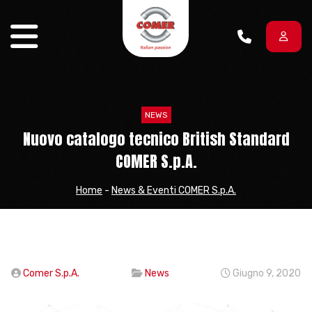
Vai al contenuto
NEWS
Nuovo catalogo tecnico British Standard
COMER S.p.A.
Home
-
News & Eventi COMER S.p.A.
Comer S.p.A.
News
Giugno 9, 2020