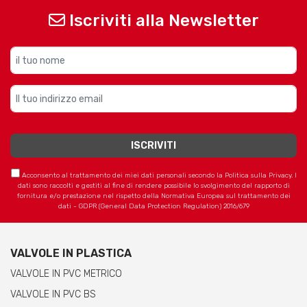
Iscriviti alla Newsletter
Acconsento al trattamento dei miei dati personali secondo la Politica sulla Privacy. I
dati sono raccolti e gestiti al fine di rendere possibile lo svolgimento del rapporto di
fornitura e/o prestazione nel rispetto della Normativa Europea sul trattamento dei
dati - GDPR (General Data Protection Regulation) 2016/679
VALVOLE IN PLASTICA
VALVOLE IN PVC METRICO
VALVOLE IN PVC BS