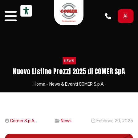
Vai al contenuto
NEWS
Nuovo Listino Prezzi 2025 di COMER SpA
Home
-
News & Eventi COMER S.p.A.
Comer S.p.A.
News
Febbraio 20, 2025