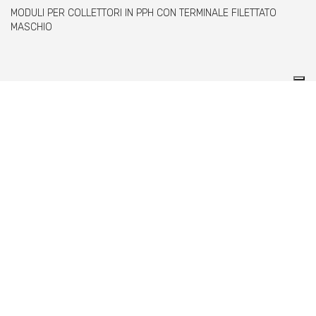
MODULI PER COLLETTORI IN PPH CON TERMINALE FILETTATO
MASCHIO
Comer spa è un’azienda italiana specializzata
nella produzione di raccordi e valvole in PVC,
C-PVC, ABS, PE e PPH.
info@comeritaly.com
Via Tangoni, 30 - 16030 Casarza Ligure Genova Italy
+39.0185.358591
Fax: +39.0185.358696
P.IVA: P. IVA 00174820993