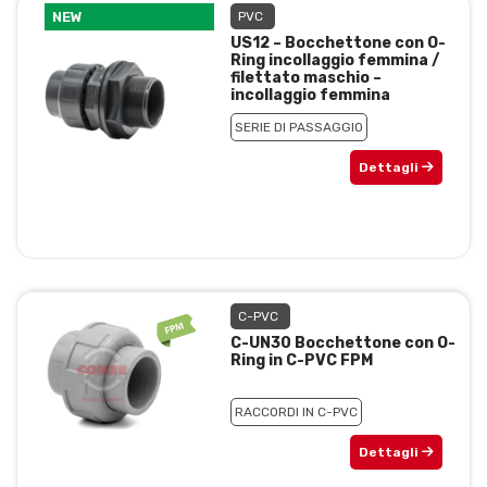
NEW
PVC
US12 – Bocchettone con O-
Ring incollaggio femmina /
filettato maschio –
incollaggio femmina
SERIE DI PASSAGGIO
Dettagli
C-PVC
C-UN30 Bocchettone con O-
Ring in C-PVC FPM
RACCORDI IN C-PVC
Dettagli