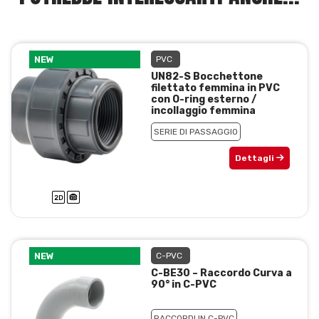
NEW
PVC
UN82-S Bocchettone
filettato femmina in PVC
con O-ring esterno /
incollaggio femmina
SERIE DI PASSAGGIO
Dettagli
NEW
C-PVC
C-BE30 – Raccordo Curva a
90° in C-PVC
RACCORDI IN C-PVC