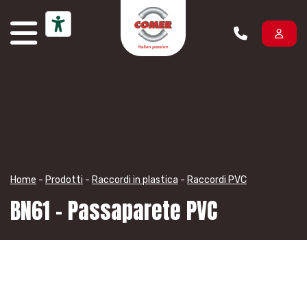
Vai al contenuto
Home
-
Prodotti
-
Raccordi in plastica
-
Raccordi PVC
BN61 – Passaparete PVC