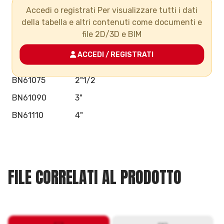
Accedi o registrati Per visualizzare tutti i dati
BN61032
1"
della tabella e altri contenuti come documenti e
BN61040
1"1/4
file 2D/3D e BIM
BN61050
1"1/2
ACCEDI / REGISTRATI
BN61063
2"
BN61075
2"1/2
BN61090
3"
BN61110
4"
FILE CORRELATI AL PRODOTTO