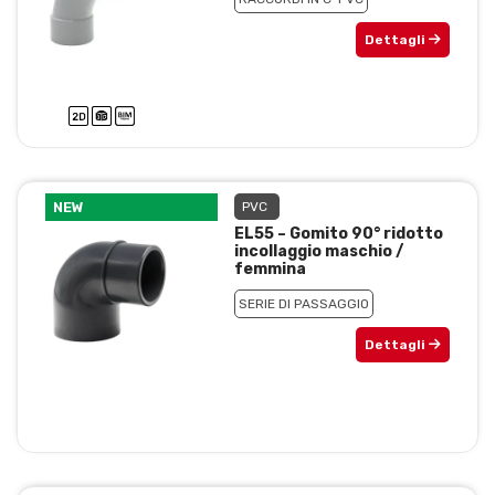
Dettagli
NEW
PVC
EL55 – Gomito 90° ridotto
incollaggio maschio /
femmina
SERIE DI PASSAGGIO
Dettagli