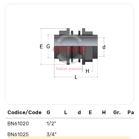
Codice/Code
G
L
d
E
H
Gr.
Pac
BN61020
1/2"
BN61025
3/4"