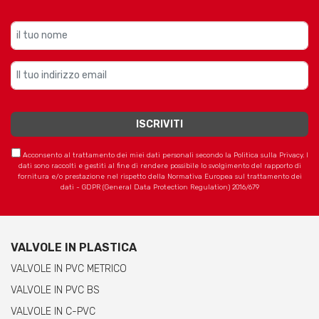
Acconsento al trattamento dei miei dati personali secondo la Politica sulla Privacy. I
dati sono raccolti e gestiti al fine di rendere possibile lo svolgimento del rapporto di
fornitura e/o prestazione nel rispetto della Normativa Europea sul trattamento dei
dati - GDPR (General Data Protection Regulation) 2016/679
VALVOLE IN PLASTICA
VALVOLE IN PVC METRICO
VALVOLE IN PVC BS
VALVOLE IN C-PVC