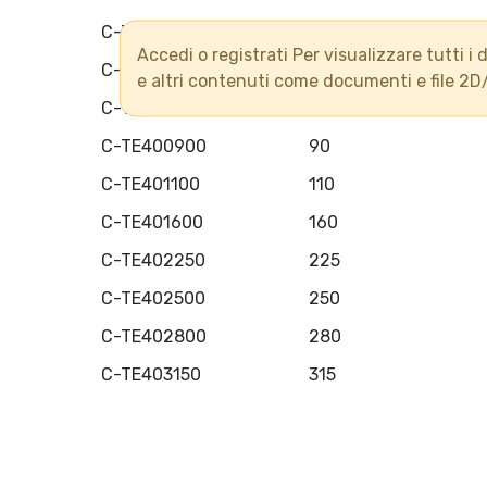
C-TE400500
50
Accedi o registrati Per visualizzare tutti i d
C-TE400630
63
e altri contenuti come documenti e file 2D
C-TE400750
75
C-TE400900
90
C-TE401100
110
C-TE401600
160
C-TE402250
225
C-TE402500
250
C-TE402800
280
C-TE403150
315