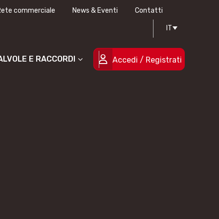
Rete commerciale
News & Eventi
Contatti
IT
Progettazione stampi
Certificazioni di qualità
Le persone
Progetti cofinanziati
VALVOLE E RACCORDI
Accedi / Registrati