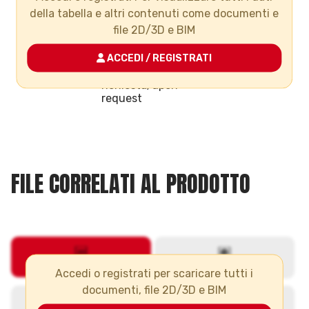
della tabella e altri contenuti come documenti e
C-TUB6090
90 x 6,7
file 2D/3D e BIM
C-TUB6110
110 x 8,1
ACCEDI / REGISTRATI
C-TUB6160
Su
richiesta/upon
request
FILE CORRELATI AL PRODOTTO
Accedi o registrati per scaricare tutti i
documenti, file 2D/3D e BIM