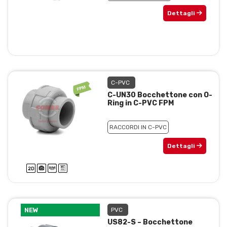
Dettagli
C-PVC
C-UN30 Bocchettone con O-
Ring in C-PVC FPM
RACCORDI IN C-PVC
Dettagli
NEW
PVC
US82-S – Bocchettone