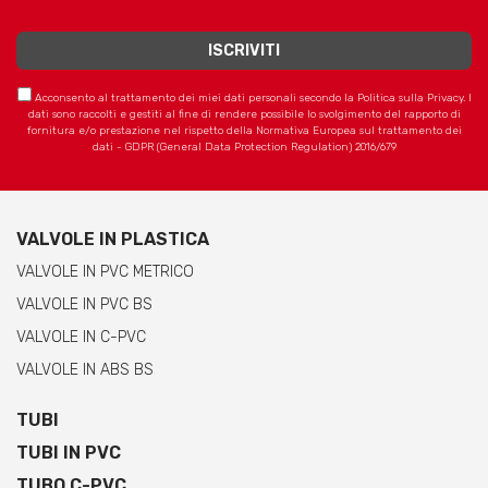
Acconsento al trattamento dei miei dati personali secondo la Politica sulla Privacy. I
dati sono raccolti e gestiti al fine di rendere possibile lo svolgimento del rapporto di
fornitura e/o prestazione nel rispetto della Normativa Europea sul trattamento dei
dati - GDPR (General Data Protection Regulation) 2016/679
VALVOLE IN PLASTICA
VALVOLE IN PVC METRICO
VALVOLE IN PVC BS
VALVOLE IN C-PVC
VALVOLE IN ABS BS
TUBI
TUBI IN PVC
TUBO C-PVC