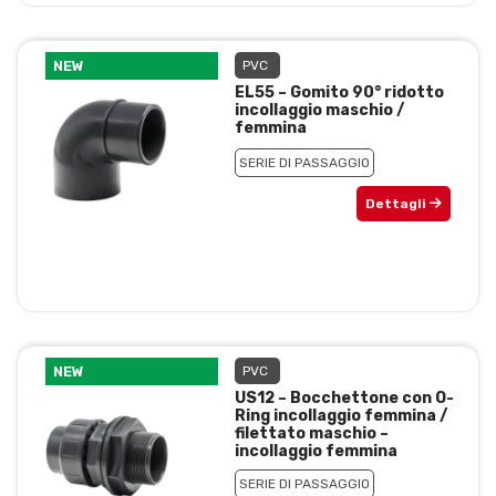
NEW
PVC
EL55 – Gomito 90° ridotto
incollaggio maschio /
femmina
SERIE DI PASSAGGIO
Dettagli
NEW
PVC
US12 – Bocchettone con O-
Ring incollaggio femmina /
filettato maschio –
incollaggio femmina
SERIE DI PASSAGGIO