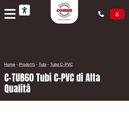
Vai al contenuto
Home
-
Prodotti
-
Tubi
-
Tubo C-PVC
C-TUB60 Tubi C-PVC di Alta
Qualità