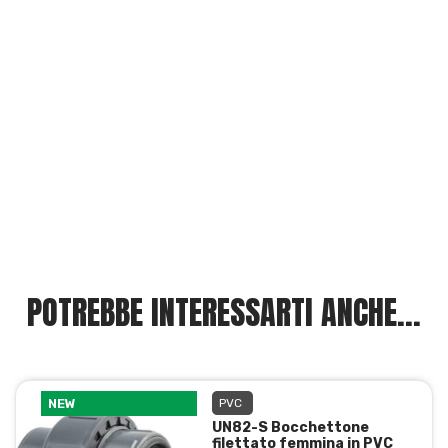
POTREBBE INTERESSARTI ANCHE...
NEW
PVC
UN82-S Bocchettone
filettato femmina in PVC