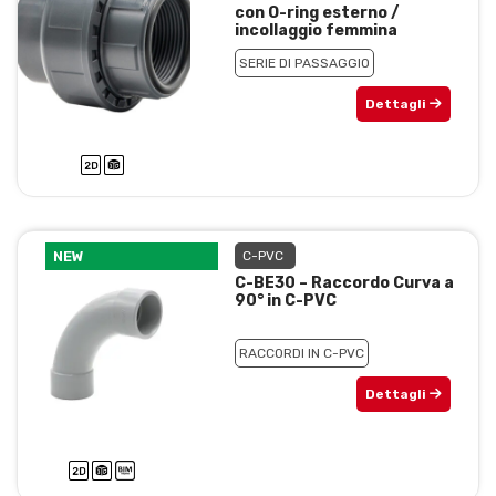
con O-ring esterno /
incollaggio femmina
SERIE DI PASSAGGIO
Dettagli
NEW
C-PVC
C-BE30 – Raccordo Curva a
90° in C-PVC
RACCORDI IN C-PVC
Dettagli