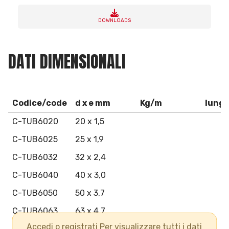
DOWNLOADS
DATI DIMENSIONALI
Codice/code
d x e mm
Kg/m
lung
C-TUB6020
20 x 1,5
C-TUB6025
25 x 1,9
C-TUB6032
32 x 2,4
C-TUB6040
40 x 3,0
C-TUB6050
50 x 3,7
C-TUB6063
63 x 4,7
Accedi o registrati Per visualizzare tutti i dati
C-TUB6075
75 x 5,6