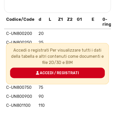
Codice/Code
d
L
Z1
Z2
G1
E
0-
ring
C-UN800200
20
C-UN800250
25
Accedi o registrati Per visualizzare tutti i dati
C-UN800320
32
della tabella e altri contenuti come documenti e
C-UN800400
40
file 2D/3D e BIM
C-UN800500
50
ACCEDI / REGISTRATI
C-UN800630
63
C-UN800750
75
C-UN800900
90
C-UN801100
110