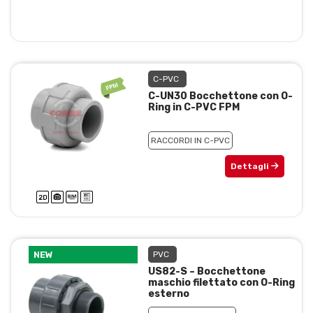
C-PVC
C-UN30 Bocchettone con O-
Ring in C-PVC FPM
RACCORDI IN C-PVC
Dettagli
NEW
PVC
US82-S – Bocchettone
maschio filettato con O-Ring
esterno