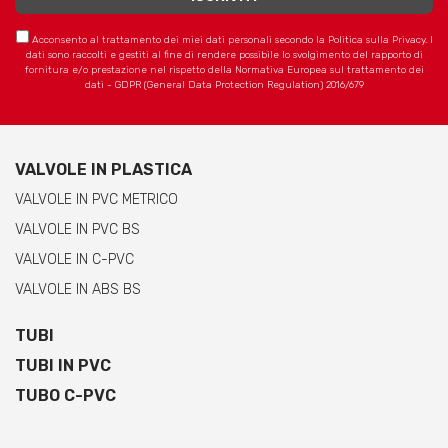
Acconsento al trattamento dei miei dati personali secondo la Politica sulla Privacy. I
dati sono raccolti e gestiti al fine di rendere possibile lo svolgimento del rapporto di
fornitura e/o prestazione nel rispetto della Normativa Europea sul trattamento dei
dati - GDPR (General Data Protection Regulation) 2016/679
VALVOLE IN PLASTICA
VALVOLE IN PVC METRICO
VALVOLE IN PVC BS
VALVOLE IN C-PVC
VALVOLE IN ABS BS
TUBI
TUBI IN PVC
TUBO C-PVC