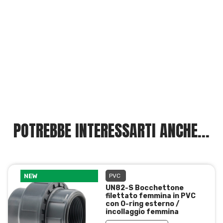
POTREBBE INTERESSARTI ANCHE...
NEW
PVC
UN82-S Bocchettone
filettato femmina in PVC
con O-ring esterno /
incollaggio femmina