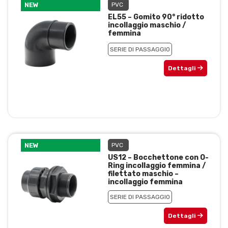
NEW
PVC
EL55 – Gomito 90° ridotto
incollaggio maschio /
femmina
SERIE DI PASSAGGIO
Dettagli
NEW
PVC
US12 – Bocchettone con O-
Ring incollaggio femmina /
filettato maschio –
incollaggio femmina
SERIE DI PASSAGGIO
Dettagli