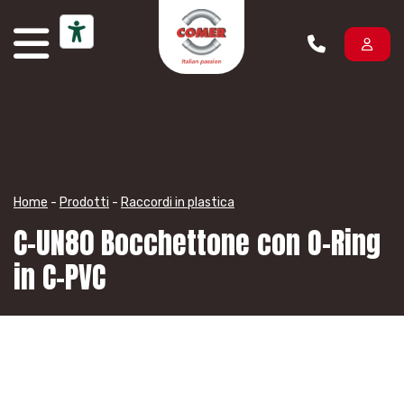
Vai al contenuto
Home
-
Prodotti
-
Raccordi in plastica
C-UN80 Bocchettone con O-Ring
in C-PVC