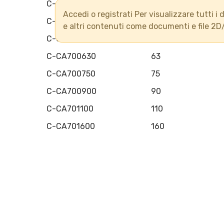
C-CA700320
32
Accedi o registrati Per visualizzare tutti i d
C-CA700400
40
e altri contenuti come documenti e file 2D
C-CA700500
50
C-CA700630
63
C-CA700750
75
C-CA700900
90
C-CA701100
110
C-CA701600
160