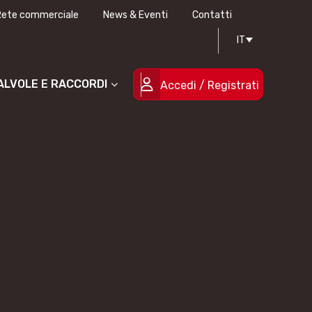
Rete commerciale
News & Eventi
Contatti
IT
Progettazione stampi
Certificazioni di qualità
Le persone
Progetti cofinanziati
VALVOLE E RACCORDI
Accedi / Registrati