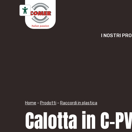
Vai al contenuto
I NOSTRI PR
Home
-
Prodotti
-
Raccordi in plastica
Calotta in C-P