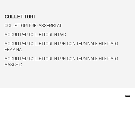
COLLETTORI
COLLETTORI PRE-ASSEMBLATI
MODULI PER COLLETTORI IN PVC
MODULI PER COLLETTORI IN PPH CON TERMINALE FILETTATO
FEMMINA
MODULI PER COLLETTORI IN PPH CON TERMINALE FILETTATO
MASCHIO
Comer spa è un’azienda italiana specializzata
nella produzione di raccordi e valvole in PVC,
C-PVC, ABS, PE e PPH.