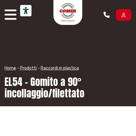
Vai al contenuto
Home
-
Prodotti
-
Raccordi in plastica
EL54 – Gomito a 90°
incollaggio/filettato