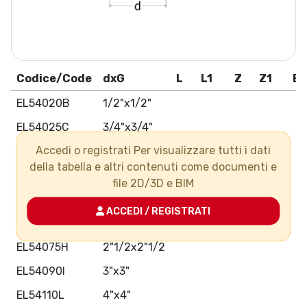
Codice/Code
dxG
L
L1
Z
Z1
E
EL54020B
1/2"x1/2"
EL54025C
3/4"x3/4"
Accedi o registrati Per visualizzare tutti i dati
EL54032D
1"x1"
della tabella e altri contenuti come documenti e
EL54040E
1"1/4x1"1/4
file 2D/3D e BIM
EL54050F
1"1/2x1"1/2
ACCEDI / REGISTRATI
EL54063G
2"x2"
EL54075H
2"1/2x2"1/2
EL54090I
3"x3"
EL54110L
4"x4"