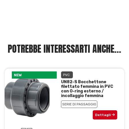
POTREBBE INTERESSARTI ANCHE...
NEW
PVC
UN82-S Bocchettone
filettato femmina in PVC
con O-ring esterno /
incollaggio femmina
SERIE DI PASSAGGIO
Dettagli