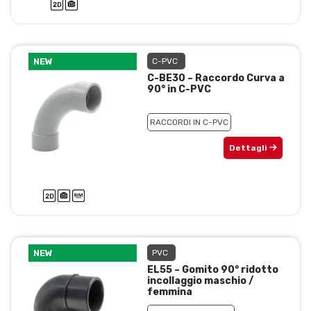
NEW
C-PVC
C-BE30 – Raccordo Curva a
90° in C-PVC
RACCORDI IN C-PVC
Dettagli
NEW
PVC
EL55 – Gomito 90° ridotto
incollaggio maschio /
femmina