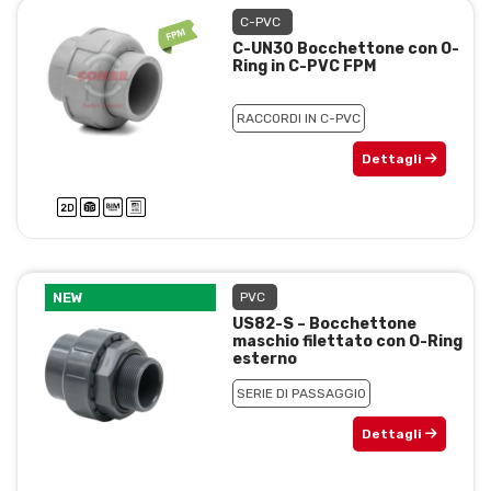
C-PVC
C-UN30 Bocchettone con O-
Ring in C-PVC FPM
RACCORDI IN C-PVC
Dettagli
NEW
PVC
US82-S – Bocchettone
maschio filettato con O-Ring
esterno
SERIE DI PASSAGGIO
Dettagli