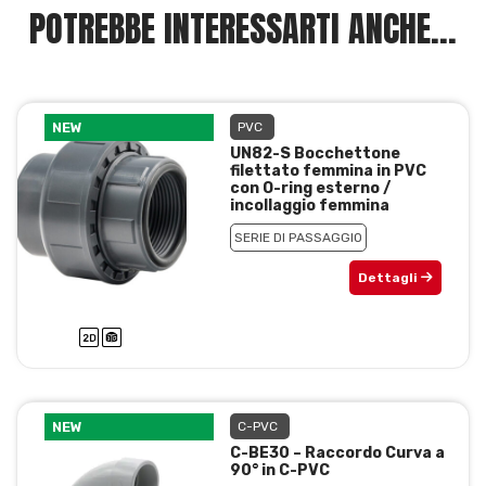
POTREBBE INTERESSARTI ANCHE...
NEW
PVC
UN82-S Bocchettone
filettato femmina in PVC
con O-ring esterno /
incollaggio femmina
SERIE DI PASSAGGIO
Dettagli
NEW
C-PVC
C-BE30 – Raccordo Curva a
90° in C-PVC