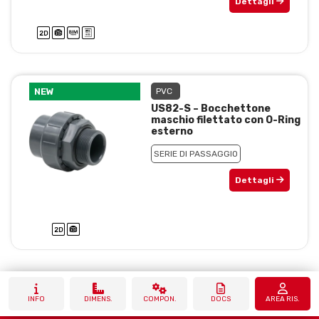
Dettagli
NEW
PVC
US82-S – Bocchettone
maschio filettato con O-Ring
esterno
SERIE DI PASSAGGIO
Dettagli
INFO
DIMENS.
COMPON.
DOCS
AREA RIS.