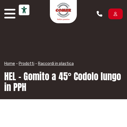
Vai al contenuto
Home
-
Prodotti
-
Raccordi in plastica
HEL – Gomito a 45° Codolo lungo
in PPH