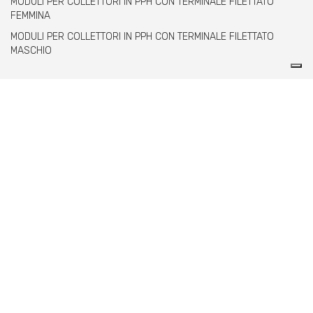
MODULI PER COLLETTORI IN PPH CON TERMINALE FILETTATO
FEMMINA
MODULI PER COLLETTORI IN PPH CON TERMINALE FILETTATO
MASCHIO
Comer spa è un’azienda italiana specializzata
nella produzione di raccordi e valvole in PVC,
C-PVC, ABS, PE e PPH.
info@comeritaly.com
Via Tangoni, 30 - 16030 Casarza Ligure Genova Italy
+39.0185.358591
Fax: +39.0185.358696