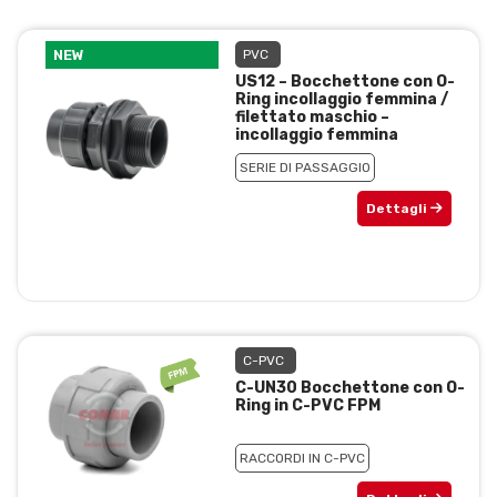
NEW
PVC
US12 – Bocchettone con O-
Ring incollaggio femmina /
filettato maschio –
incollaggio femmina
SERIE DI PASSAGGIO
Dettagli
C-PVC
C-UN30 Bocchettone con O-
Ring in C-PVC FPM
RACCORDI IN C-PVC