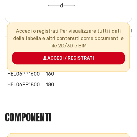
Codice/Code
d
L
H
PN
Gr
Pack
B
Accedi o registrati Per visualizzare tutti i dati
della tabella e altri contenuti come documenti e
HEL06PP0900
90
file 2D/3D e BIM
HEL06PP1100
110
ACCEDI / REGISTRATI
HEL06PP1250
125
HEL06PP1600
160
HEL06PP1800
180
COMPONENTI