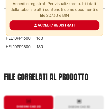
Accedi o registrati Per visualizzare tutti i dati
Codice/Code
d
L
H
PN
Gr
Pack
B
della tabella e altri contenuti come documenti e
HEL10PP0900
90
file 2D/3D e BIM
HEL10PP1100
110
ACCEDI / REGISTRATI
HEL10PP1250
125
HEL10PP1600
160
HEL10PP1800
180
FILE CORRELATI AL PRODOTTO