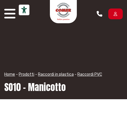
Vai al contenuto
Home
-
Prodotti
-
Raccordi in plastica
-
Raccordi PVC
SO10 – Manicotto