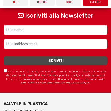
INFO
DIMENS.
DOCS
AREA RIS.
Iscriviti alla Newsletter
Acconsento al trattamento dei miei dati personali secondo la Politica sulla Privacy. I
dati sono raccolti e gestiti al fine di rendere possibile lo svolgimento del rapporto di
fornitura e/o prestazione nel rispetto della Normativa Europea sul trattamento dei
dati - GDPR (General Data Protection Regulation) 2016/679
VALVOLE IN PLASTICA