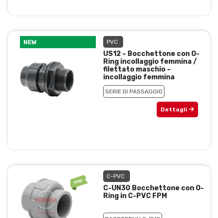
NEW
PVC
US12 – Bocchettone con O-
Ring incollaggio femmina /
filettato maschio –
incollaggio femmina
SERIE DI PASSAGGIO
Dettagli
C-PVC
C-UN30 Bocchettone con O-
Ring in C-PVC FPM