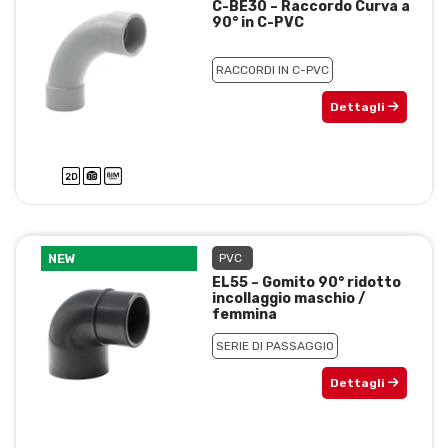
C-BE30 – Raccordo Curva a
90° in C-PVC
RACCORDI IN C-PVC
Dettagli
NEW
PVC
EL55 – Gomito 90° ridotto
incollaggio maschio /
femmina
SERIE DI PASSAGGIO
Dettagli