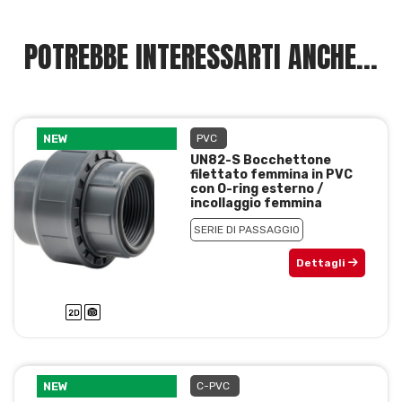
POTREBBE INTERESSARTI ANCHE...
NEW
PVC
UN82-S Bocchettone
filettato femmina in PVC
con O-ring esterno /
incollaggio femmina
SERIE DI PASSAGGIO
Dettagli
NEW
C-PVC