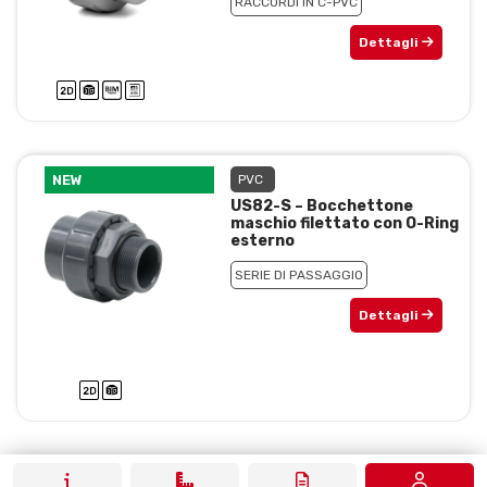
RACCORDI IN C-PVC
Dettagli
NEW
PVC
US82-S – Bocchettone
maschio filettato con O-Ring
esterno
SERIE DI PASSAGGIO
Dettagli