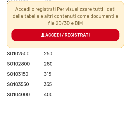
SO101250
125
Accedi o registrati Per visualizzare tutti i dati
SO101400
140
della tabella e altri contenuti come documenti e
SO101600
160
file 2D/3D e BIM
SO102000
200
ACCEDI / REGISTRATI
SO102250
225
SO102500
250
SO102800
280
SO103150
315
SO103550
355
SO104000
400