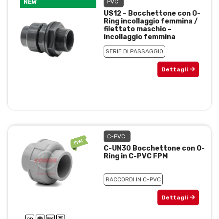
NEW
PVC
US12 – Bocchettone con O-
Ring incollaggio femmina /
filettato maschio –
incollaggio femmina
SERIE DI PASSAGGIO
Dettagli
C-PVC
C-UN30 Bocchettone con O-
Ring in C-PVC FPM
RACCORDI IN C-PVC
Dettagli