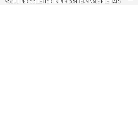
MODULI PER COLLETTORI IN PPH CON TERMINALE FILETTATO
MASCHIO
Comer spa è un'azienda italiana specializzata
nella produzione di raccordi e valvole in PVC,
C-PVC, ABS, PE e PPH.
info@comeritaly.com
Via Tangoni, 30 - 16030 Casarza Ligure GE IT
+390185358591
Fax: +390185358696
P.IVA: P. IVA 00174820993