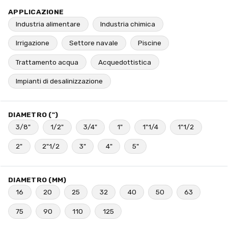
APPLICAZIONE
Industria alimentare
Industria chimica
Irrigazione
Settore navale
Piscine
Trattamento acqua
Acquedottistica
Impianti di desalinizzazione
DIAMETRO (")
3/8"
1/2"
3/4"
1"
1"1/4
1"1/2
2"
2"1/2
3"
4"
5"
DIAMETRO (MM)
16
20
25
32
40
50
63
75
90
110
125