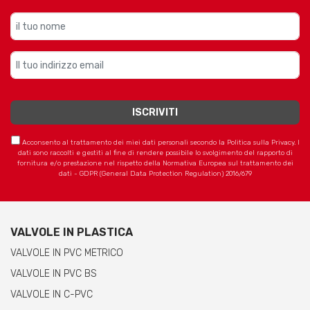
Acconsento al trattamento dei miei dati personali secondo la Politica sulla Privacy. I
dati sono raccolti e gestiti al fine di rendere possibile lo svolgimento del rapporto di
fornitura e/o prestazione nel rispetto della Normativa Europea sul trattamento dei
dati - GDPR (General Data Protection Regulation) 2016/679
VALVOLE IN PLASTICA
VALVOLE IN PVC METRICO
VALVOLE IN PVC BS
VALVOLE IN C-PVC