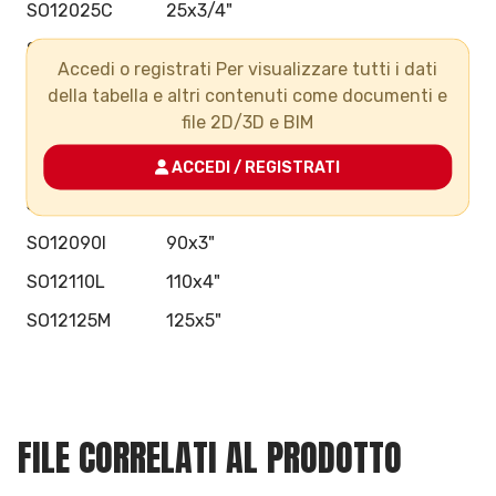
SO12025C
25x3/4"
SO12032D
32x1"
Accedi o registrati Per visualizzare tutti i dati
SO12040E
40x1"1/4
della tabella e altri contenuti come documenti e
file 2D/3D e BIM
SO12050F
50x1"1/2
SO12063G
63x2"
ACCEDI / REGISTRATI
SO12075H
75x2"1/2
SO12090I
90x3"
SO12110L
110x4"
SO12125M
125x5"
FILE CORRELATI AL PRODOTTO