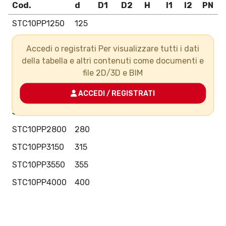
Cod.
d
D1
D2
H
l1
l2
PN
STC10PP1250
125
STC10PP1400
140
Accedi o registrati Per visualizzare tutti i dati
STC10PP1600
160
della tabella e altri contenuti come documenti e
file 2D/3D e BIM
STC10PP2000
200
STC10PP2250
225
ACCEDI / REGISTRATI
STC10PP2500
250
STC10PP2800
280
STC10PP3150
315
STC10PP3550
355
STC10PP4000
400