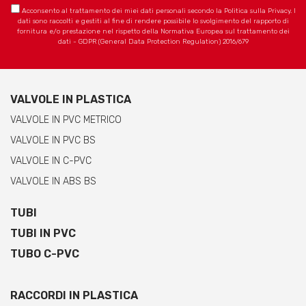
Acconsento al trattamento dei miei dati personali secondo la Politica sulla Privacy. I
dati sono raccolti e gestiti al fine di rendere possibile lo svolgimento del rapporto di
fornitura e/o prestazione nel rispetto della Normativa Europea sul trattamento dei
dati - GDPR (General Data Protection Regulation) 2016/679
VALVOLE IN PLASTICA
VALVOLE IN PVC METRICO
VALVOLE IN PVC BS
VALVOLE IN C-PVC
VALVOLE IN ABS BS
TUBI
TUBI IN PVC
TUBO C-PVC
RACCORDI IN PLASTICA