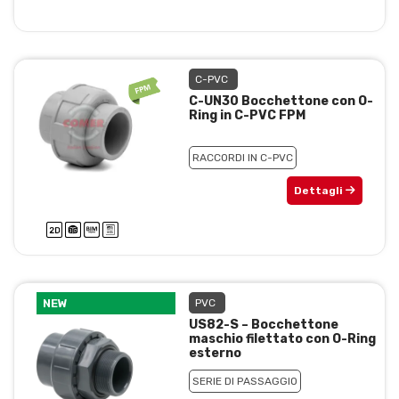
C-PVC
C-UN30 Bocchettone con O-
Ring in C-PVC FPM
RACCORDI IN C-PVC
Dettagli
NEW
PVC
US82-S – Bocchettone
maschio filettato con O-Ring
esterno
SERIE DI PASSAGGIO