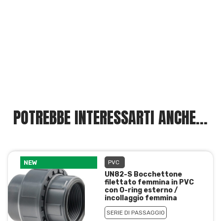
POTREBBE INTERESSARTI ANCHE...
NEW
PVC
UN82-S Bocchettone
filettato femmina in PVC
con O-ring esterno /
incollaggio femmina
SERIE DI PASSAGGIO