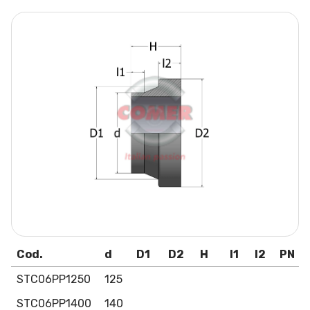
Cod.
d
D1
D2
H
l1
l2
PN
STC06PP1250
125
STC06PP1400
140