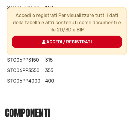
STC06PP1600
160
Accedi o registrati Per visualizzare tutti i dati
STC06PP2000
200
della tabella e altri contenuti come documenti e
STC06PP2250
225
file 2D/3D e BIM
STC06PP2500
250
ACCEDI / REGISTRATI
STC06PP2800
280
STC06PP3150
315
STC06PP3550
355
STC06PP4000
400
COMPONENTI