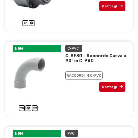
Dettagli
NEW
C-PVC
C-BE30 – Raccordo Curva a
90° in C-PVC
RACCORDI IN C-PVC
Dettagli
NEW
PVC