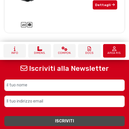
Dettagli
INFO
DIMENS.
COMPON.
DOCS
AREA RIS.
Iscriviti alla Newsletter