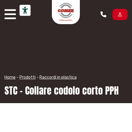
Vai al contenuto
Home
-
Prodotti
-
Raccordi in plastica
STC – Collare codolo corto PPH