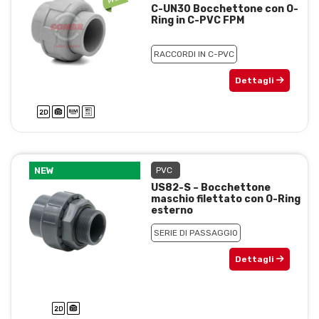
C-UN30 Bocchettone con O-
Ring in C-PVC FPM
RACCORDI IN C-PVC
Dettagli
NEW
PVC
US82-S – Bocchettone
maschio filettato con O-Ring
esterno
SERIE DI PASSAGGIO
Dettagli