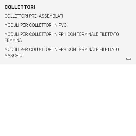
COLLETTORI
COLLETTORI PRE-ASSEMBLATI
MODULI PER COLLETTORI IN PVC
MODULI PER COLLETTORI IN PPH CON TERMINALE FILETTATO
FEMMINA
MODULI PER COLLETTORI IN PPH CON TERMINALE FILETTATO
MASCHIO
Comer spa è un’azienda italiana specializzata
nella produzione di raccordi e valvole in PVC,
C-PVC, ABS, PE e PPH.
info@comeritaly.com