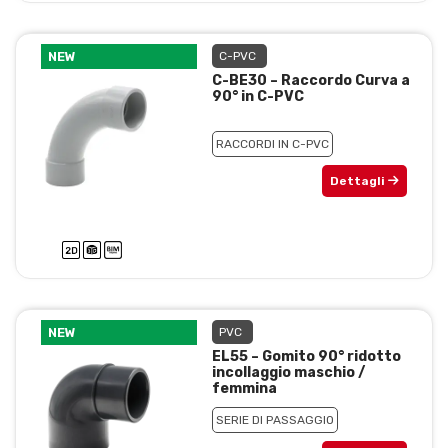
NEW
C-PVC
C-BE30 – Raccordo Curva a
90° in C-PVC
RACCORDI IN C-PVC
Dettagli
NEW
PVC
EL55 – Gomito 90° ridotto
incollaggio maschio /
femmina
SERIE DI PASSAGGIO