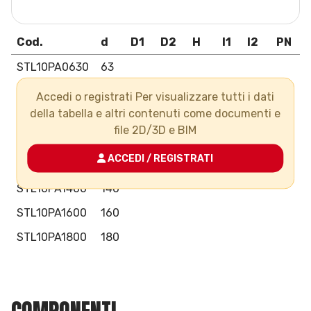
Cod.
d
D1
D2
H
l1
l2
PN
G
STL10PA0630
63
STL10PA0750
75
Accedi o registrati Per visualizzare tutti i dati
della tabella e altri contenuti come documenti e
STL10PA0900
90
file 2D/3D e BIM
STL10PA1100
110
ACCEDI / REGISTRATI
STL10PA1250
125
STL10PA1400
140
STL10PA1600
160
STL10PA1800
180