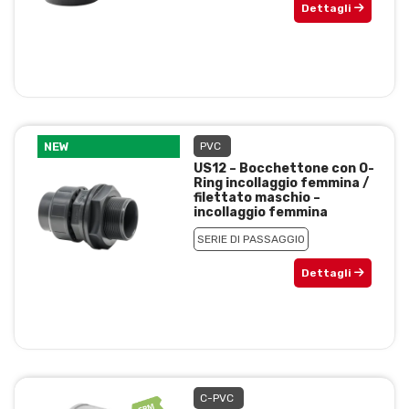
Dettagli
NEW
PVC
US12 – Bocchettone con O-
Ring incollaggio femmina /
filettato maschio –
incollaggio femmina
SERIE DI PASSAGGIO
Dettagli
C-PVC