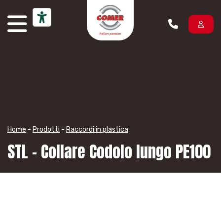
Vai al contenuto
Home
-
Prodotti
-
Raccordi in plastica
STL – Collare Codolo lungo PE100