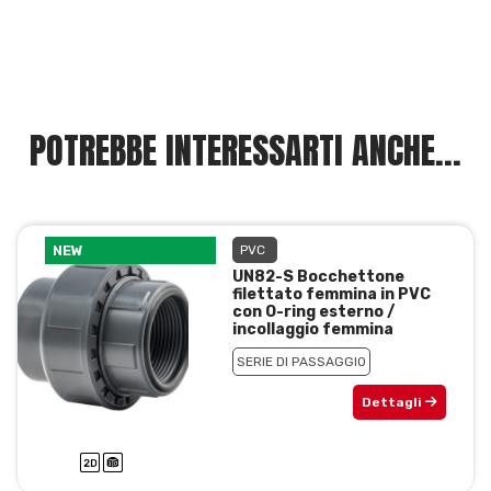
POTREBBE INTERESSARTI ANCHE...
NEW
PVC
UN82-S Bocchettone
filettato femmina in PVC
con O-ring esterno /
incollaggio femmina
SERIE DI PASSAGGIO
Dettagli