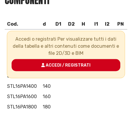
COMPONENTI
Cod.
d
D1
D2
H
l1
l2
PN
G
STL16PA0630
63
Accedi o registrati Per visualizzare tutti i dati
STL16PA0750
75
della tabella e altri contenuti come documenti e
file 2D/3D e BIM
STL16PA0900
90
STL16PA1100
110
ACCEDI / REGISTRATI
STL16PA1250
125
STL16PA1400
140
STL16PA1600
160
STL16PA1800
180