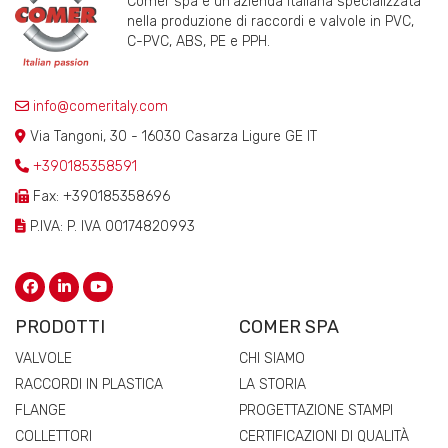
Comer spa è un'azienda italiana specializzata
nella produzione di raccordi e valvole in PVC,
C-PVC, ABS, PE e PPH.
info@comeritaly.com
Via Tangoni, 30 - 16030 Casarza Ligure GE IT
+390185358591
Fax: +390185358696
P.IVA: P. IVA 00174820993
PRODOTTI
COMER SPA
VALVOLE
CHI SIAMO
RACCORDI IN PLASTICA
LA STORIA
FLANGE
PROGETTAZIONE STAMPI
COLLETTORI
CERTIFICAZIONI DI QUALITÀ