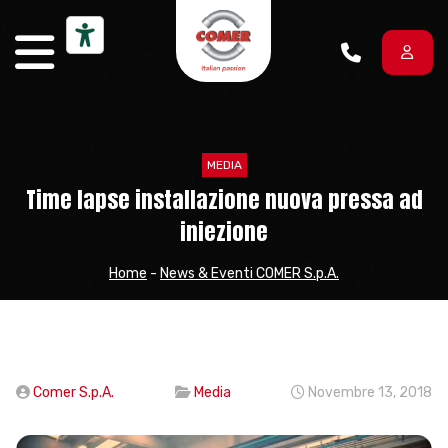
Vai al contenuto
MEDIA
Time lapse installazione nuova pressa ad
iniezione
Home
-
News & Eventi COMER S.p.A.
Comer S.p.A.
Media
Novembre 13, 2018