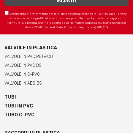
Acconsento al trattamento dei miei dati personali secondo la Politica sulla Privacy. I
dati sono raccolti e gestiti al fine di rendere possibile lo svolgimento del rapporto di
fornitura e/o prestazione nel rispetto della Normativa Europea sul trattamento dei
dati - GDPR (General Data Protection Regulation) 2016/679
VALVOLE IN PLASTICA
VALVOLE IN PVC METRICO
VALVOLE IN PVC BS
VALVOLE IN C-PVC
VALVOLE IN ABS BS
TUBI
TUBI IN PVC
TUBO C-PVC
RACCORDI IN PLASTICA