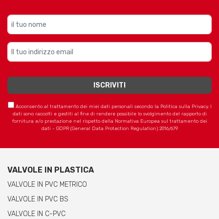
Acconsento al trattamento dei miei dati personali secondo la Politica sulla Privacy. I
dati sono raccolti e gestiti al fine di rendere possibile lo svolgimento del rapporto di
fornitura e/o prestazione nel rispetto della Normativa Europea sul trattamento dei
dati - GDPR (General Data Protection Regulation) 2016/679
VALVOLE IN PLASTICA
VALVOLE IN PVC METRICO
VALVOLE IN PVC BS
VALVOLE IN C-PVC