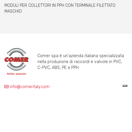
MODULI PER COLLETTORI IN PPH CON TERMINALE FILETTATO
MASCHIO
Comer spa è un'azienda italiana specializzata
nella produzione di raccordi e valvole in PVC,
C-PVC, ABS, PE e PPH.
info@comeritaly.com
Via Tangoni, 30 - 16030 Casarza Ligure GE IT
+390185358591
Fax: +390185358696
P.IVA: P. IVA 00174820993